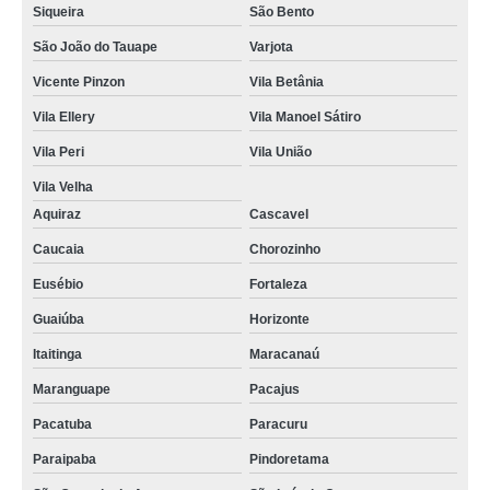
empresa que faz velório particular Sabiaguaba
Siqueira
São Bento
velório particular encontrar Fortaleza
São João do Tauape
Varjota
Vicente Pinzon
Vila Betânia
velório privado encontrar Pacajus
Vila Ellery
Vila Manoel Sátiro
empresa de velório fechado Pacatuba
Vila Peri
Vila União
velório em funeral Lagoa Redonda
Vila Velha
velório funeral contratar Seis Bocas
Aquiraz
Cascavel
empresa de velório privado Vila Ellery
Caucaia
Chorozinho
velório de criança encontrar Siqueira
Eusébio
Fortaleza
velório privado encontrar Cambeba
Guaiúba
Horizonte
empresa de velório privado São João do Tauape
Itaitinga
Maracanaú
empresa de velório de criança Cascavel
Maranguape
Pacajus
velório serviço contratar Montese
Pacatuba
Paracuru
velório serviço Guajeru
Paraipaba
Pindoretama