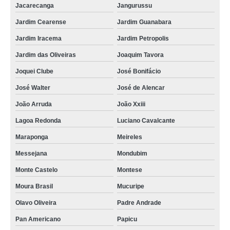
Jacarecanga
Jangurussu
empresa que faz velório serviço Pacajus
Jardim Cearense
Jardim Guanabara
velório de criança contratar Seis Bocas
Jardim Iracema
Jardim Petropolis
velório serviço encontrar Horizonte
Jardim das Oliveiras
Joaquim Tavora
velório privado Democrito Rocha
Joquei Clube
José Bonifácio
velório serviço contratar Chorozinho
José Walter
José de Alencar
empresa que faz velório de recèm nascido Meireles
João Arruda
João Xxiii
empresa de velórios perto de mim Chorozinho
Lagoa Redonda
Luciano Cavalcante
empresa que faz velório particular Centro de Fortaleza
Maraponga
Meireles
velório fechado encontrar Conjunto Esperanca
Messejana
Mondubim
velório serviço Pirambu
Monte Castelo
Montese
empresa de velório em funeral Serrinha
Moura Brasil
Mucuripe
empresa de velório funeral Vila Peri
Olavo Oliveira
Padre Andrade
Pan Americano
Papicu
empresa que faz velório privado Praia d Iracema