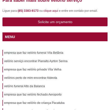
Para saber mais sobre velório serviço
Ligue para
(85) 3383-9173
ou
clique aqui
e entre em contato por email.
Solicite um orçamento
MENU
empresa que faz velório funeral Vila Betânia
velório serviço encontrar Planalto Ayrton Senna
empresa que faz velório privado Vila Velha
velórios perto de mim encontrar Aldeota
velório funeral Alto da Balanca
empresa que faz velório fechado Aeroporto
empresa que faz velório de criança Pacatuba