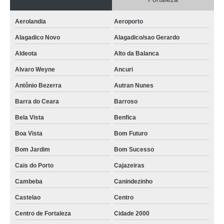
velório particular contratar Benfica
Aerolandia
Aeroporto
velórios perto de mim Sapiranga
Alagadico Novo
Alagadico/sao Gerardo
velório fechado contratar Parque Presidente Vargas
Aldeota
Alto da Balanca
empresa que faz velório funeral Aeroporto
Alvaro Weyne
Ancuri
empresa que faz velório de recèm nascido Fortaleza
Antônio Bezerra
Autran Nunes
empresa de velório funeral Alagadico/sao Gerardo
Barra do Ceara
Barroso
Bela Vista
Benfica
velório em funeral contratar Meireles
Boa Vista
Bom Futuro
velório de recèm nascido contratar Canindezinho
Bom Jardim
Bom Sucesso
velório em funeral encontrar Pacatuba
Cais do Porto
Cajazeiras
empresa de velório particular Varjota
Cambeba
Canindezinho
velório em funeral encontrar Conjunto Esperanca
Castelao
Centro
empresa de velório de recèm nascido Aldeota
Centro de Fortaleza
Cidade 2000
velório em funeral Dom Lustosa