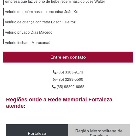
empresa que faz velório de bebê recém nascido José Walter
velório de recèm nascido encontrar João Xxiii
velório de criança contratar Edson Queiroz
velório privado Dias Macedo
velório fechado Maracanaú
velório de bebê recém nascido encontrar Aldeota
Entre em contato
empresa que faz velório em funeral Centro
(85) 3383-9173
velórios perto de mim encontrar Guajeru
(85) 3289-5500
empresa de velório de recèm nascido Pici
(85) 98802-6068
empresa que faz velório de criança Jardim Guanabara
Regiões onde a Rede Memorial Fortaleza
velório de criança Boa Vista
atende:
empresa que faz velório serviço Fatima
empresa de velório serviço Vila Peri
Região Metropolitana de
Fortaleza
Fortaleza
velório funeral contratar Boa Vista