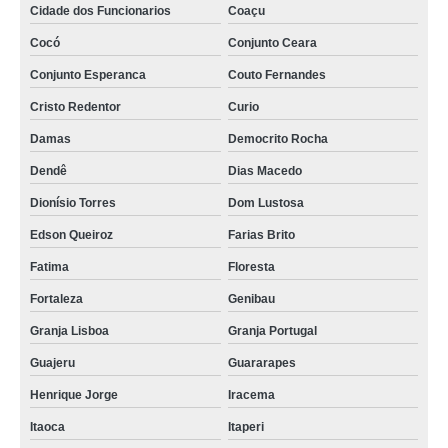
Cidade dos Funcionarios
Coaçu
velório de bebê recém nascido encontrar Benfica
Cocó
Conjunto Ceara
velório particular Alagadico/sao Gerardo
Conjunto Esperanca
Couto Fernandes
velório de criança Boa Vista
Cristo Redentor
Curio
empresa de velório de bebê recém nascido Granja Lisboa
Damas
Democrito Rocha
velório de bebê recém nascido contratar Praia d Iracema
Dendê
Dias Macedo
empresa de velório fechado Parque Santa Rosa
Dionísio Torres
Dom Lustosa
empresa de velório em funeral Vila União
Edson Queiroz
Farias Brito
empresa que faz velórios perto de mim Centro de Fortaleza
Fatima
Floresta
velório fechado Castelao
Fortaleza
Genibau
Granja Lisboa
Granja Portugal
empresa de velório serviço São Luís do Curu
Guajeru
Guararapes
velórios perto de mim contratar Meireles
Henrique Jorge
Iracema
velório em funeral contratar Serrinha
Itaoca
Itaperi
empresa de velório particular Autran Nunes