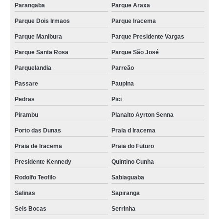
Parangaba
Parque Araxa
velório de recèm nascido contratar Papicu
Parque Dois Irmaos
Parque Iracema
velórios perto de mim contratar Jardim Petropolis
Parque Manibura
Parque Presidente Vargas
velório particular Meireles
Parque Santa Rosa
Parque São José
velórios perto de mim Parque Santa Rosa
Parquelandia
Parreão
velório privado contratar Alagadico Novo
Passare
Paupina
velório particular encontrar Salinas
Pedras
Pici
velório de recèm nascido Joaquim Tavora
Pirambu
Planalto Ayrton Senna
empresa de velório de criança Messejana
Porto das Dunas
Praia d Iracema
empresa que faz velório de bebê recém nascido Centro
Praia de Iracema
Praia do Futuro
velório de recèm nascido encontrar Serrinha
Presidente Kennedy
Quintino Cunha
velório de criança encontrar José de Alencar
Rodolfo Teofilo
Sabiaguaba
empresa que faz velório em funeral Mondubim
Salinas
Sapiranga
velório de bebê recém nascido contratar Conjunto Ceara
Seis Bocas
Serrinha