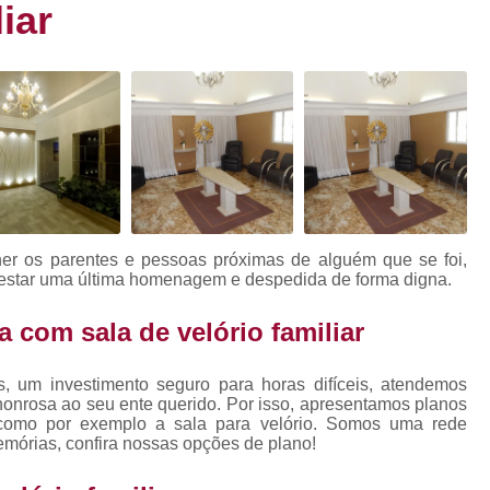
iar
Grupo de Apoio ao Luto em Ceará
e
Grupo de Apoio ao Luto Online
Grupo 
Caixões de Madeira
Caixão de Madeir
Caixão de Madeira Moderno
Caixão de Madeira Personalizado
r
Caixão de Madeira Preto
Caix
Caixão Infantil com Acabamento Envelhecid
lher os parentes e pessoas próximas de alguém que se foi,
Caixão Infantil com Adornos
Ca
prestar uma última homenagem e despedida de forma digna.
Caixão Infantil com Detalhes Entalh
 com sala de velório familiar
Caixão Infantil para Pré-adolescen
s, um investimento seguro para horas difíceis, atendemos
Caixão Infantil Simples
Caixão Model
onrosa ao seu ente querido. Por isso, apresentamos planos
, como por exemplo a sala para velório. Somos uma rede
Caixão de Madeira
Caixão Ecológico
mórias, confira nossas opções de plano!
Caixão Funerário
Caixão Infantil
Ca