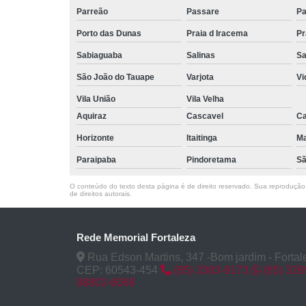
Urna para
Parreão
Passare
Pa
cinzas
Porto das Dunas
Praia d Iracema
Pr
Velório
Sabiaguaba
Salinas
Sa
Venda de
caixão
São João do Tauape
Varjota
Vi
Venda de
Vila União
Vila Velha
coroa de
Aquiraz
Cascavel
Ca
flores
Horizonte
Itaitinga
M
Venda de
jazigos
Paraipaba
Pindoretama
Sã
Vendas de
O conteúdo do texto desta página é de direito reservado. Sua reprodução, 
caixões
de direitos autorais
.
Rede Memorial Fortaleza
Rua Edson Martins, 347 -Bom jardim - Fortal
CEP: 60543-454
(85) 3383-9173
(85) 32
98802-6068