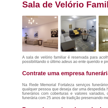
Sala de Velório Famil
Cemitério d
luxo
Cemitério
privado
Cemitérios
Coroa de flo
Coroa de
flores
A sala de velório familiar é reservada para aco
Coroa de
possibilitando o último adeus ao ente querido e 
flores com
frase
Contrate uma empresa funerária
Cremação
Crematório
Na Rede Memorial Fortaleza serviços funerário
particular
qualquer pessoa que deseja dar uma despedida h
funerários com coberturas e valores variados
Empresa de
funerária com 25 anos de tradição preservando me
caixão