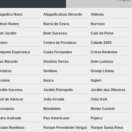
Cemitérios de Luxo
Cemi
Cemitério Privado com Sala de Velór
agadico Novo
Alagadico/sao Gerardo
Aldeota
Cemitério Privado Parque
Cemitério Privad
tran Nunes
Barra do Ceara
Barroso
Cemitério Privado Próximo a Mim
m Jardim
Bom Sucesso
Cais do Porto
Cemitério Serviço de Enterro
Cemitérios
ntro
Centro de Fortaleza
Cidade 2000
Cemitério Cremação
Cemitério
njunto Esperanca
Couto Fernandes
Cristo Redentor
Cemitério para Sepultamento
Ce
as Macedo
Dionísio Torres
Dom Lustosa
o
Cemitério Plano Funerário
Cemitério Priv
rtaleza
Genibau
Granja Lisboa
Coroa de Flores
Coroa de Flores
acema
Itaoca
Itaperi
rdim Iracema
Jardim Petropolis
Jardim das Oliveiras
Coroa de Flores de Luxo
Coroa de Flor
sé de Alencar
João Arruda
João Xxiii
Coroa de Flores Grande
Coroa de Flores
ssejana
Mondubim
Monte Castelo
Coroa de Flores para Velório
Coroa de Flo
dre Andrade
Pan Americano
Papicu
Coroa de Finados
Coroa de Flore
rque Manibura
Parque Presidente Vargas
Parque Santa Rosa
Coroa de Flores Velório
Coroa de Ve