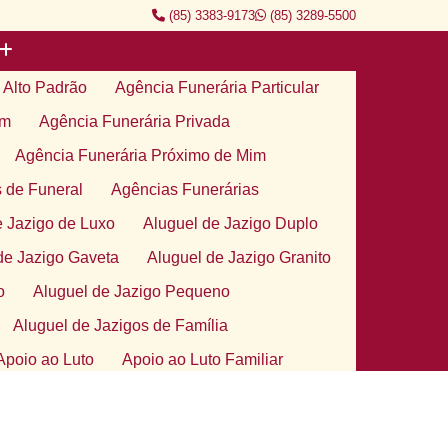
(85) 3383-9173
(85) 3289-5500
 Alto Padrão
Agência Funerária Particular
im
Agência Funerária Privada
Agência Funerária Próximo de Mim
 de Funeral
Agências Funerárias
e Jazigo de Luxo
Aluguel de Jazigo Duplo
de Jazigo Gaveta
Aluguel de Jazigo Granito
o
Aluguel de Jazigo Pequeno
Aluguel de Jazigos de Família
Apoio ao Luto
Apoio ao Luto Familiar
gico no Luto
Atendimento Apoio de Luto
to
Grupo de Apoio ao Luto