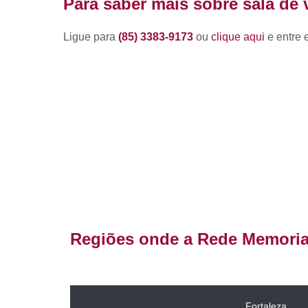
Para saber mais sobre sala de v
Flor de
velório
Ligue para
(85) 3383-9173
ou
clique aqui
e entre 
Funerárias 2
horas
Gavetas em
cemitério
Jazigo
Jazigo em
granito
Jazigos
Locação de
jazigos
Lote em
Regiões onde a Rede Memorial
cemitério
Plano
funerário
familiar
Fortaleza