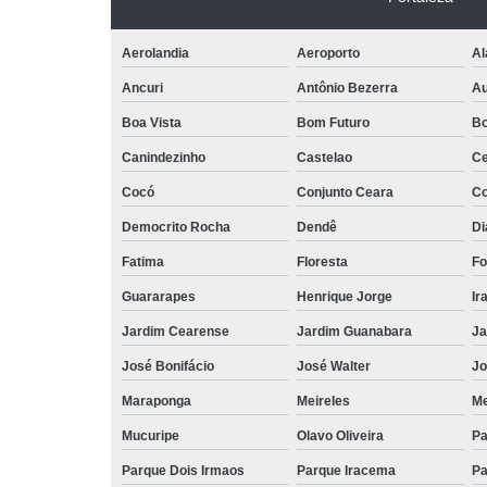
Planos de
funerária
Aerolandia
Aeroporto
Al
Planos
funerais
Ancuri
Antônio Bezerra
Au
Planos
Boa Vista
Bom Futuro
Bo
funerários
Canindezinho
Castelao
Ce
Salas para
Cocó
Conjunto Ceara
Co
velório
Democrito Rocha
Dendê
Di
Sepultament
Fatima
Floresta
Fo
Serviço de
enterro
Guararapes
Henrique Jorge
Ir
Serviços
Jardim Cearense
Jardim Guanabara
Ja
funerários
José Bonifácio
José Walter
Jo
Traslado de
corpos
Maraponga
Meireles
Me
Mucuripe
Olavo Oliveira
Pa
Urna
funerária
Parque Dois Irmaos
Parque Iracema
Pa