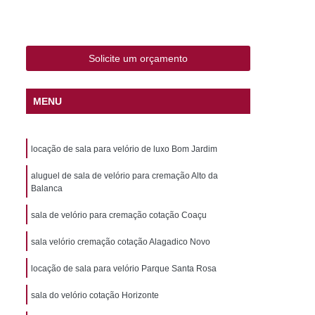
Grupo de Apoio ao Luto em Fortaleza
de Apoio Luto
Palestra de Apoio ao Luto
a Alto Padrão
Caixão de Madeira Branco
Solicite um orçamento
Caixão de Madeira para Defunto
MENU
Caixão de Madeira Pré Fabricado
ão Madeira
Caixão Pré Fabricado
locação de sala para velório de luxo Bom Jardim
o
Caixão Infantil com Acabamento Laqueado
ixão Infantil com Alças Decorativas
aluguel de sala de velório para cremação Alto da
Balanca
ados à Mão
Caixão Infantil Laqueado
sala de velório para cremação cotação Coaçu
tes
Caixão Infantil Personalizado
sala velório cremação cotação Alagadico Novo
os Infantis
Caixão
Caixão de Luxo
locação de sala para velório Parque Santa Rosa
Caixão em Ceará
Caixão em Fortaleza
ixão para Cremação
sala do velório cotação Horizonte
Caixão para Enterro