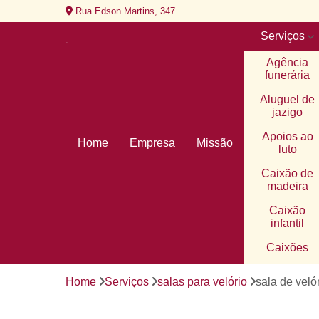
Rua Edson Martins, 347
Serviços
Agência
funerária
Aluguel de
jazigo
Apoios ao
Home
Empresa
Missão
luto
Caixão de
madeira
Caixão
infantil
Caixões
Cemitério
Home
Serviços
salas para velório
sala de velór
Cemitério d
alto padrão