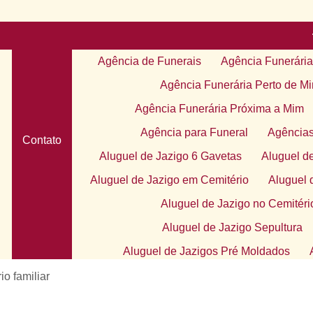
Agência de Funerais
Agência Funerária
Agência Funerária Perto de M
Agência Funerária Próxima a Mim
Agência para Funeral
Agências
Contato
Aluguel de Jazigo 6 Gavetas
Aluguel d
Aluguel de Jazigo em Cemitério
Aluguel 
Aluguel de Jazigo no Cemitéri
Aluguel de Jazigo Sepultura
Aluguel de Jazigos Pré Moldados
Apoio ao Luto Individual
Apoio Psicoló
io familiar
e
Atendimento de Apoio de Lu