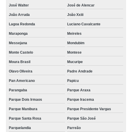
coroa de flor básica Coaçu
José Walter
José de Alencar
quanto custa coroa de flores com frase Guararapes
João Arruda
João Xxiii
coroa de flores de luxo Dias Macedo
Lagoa Redonda
Luciano Cavalcante
quanto custa coroa de flores enterro Joaquim Tavora
Maraponga
Meireles
preço de coroa de flores para velório Salinas
Messejana
Mondubim
quanto custa coroa de flores de luxo Moura Brasil
Monte Castelo
Montese
coroa de flor grande Dom Lustosa
Moura Brasil
Mucuripe
coroa de flor Parque Iracema
Olavo Oliveira
Padre Andrade
Pan Americano
Papicu
coroa de flores com frase comprar Parreão
Parangaba
Parque Araxa
coroa de flor grande Parque Dois Irmaos
Parque Dois Irmaos
Parque Iracema
coroa de flor enterro Dias Macedo
Parque Manibura
Parque Presidente Vargas
quanto custa coroa de flores Vila Peri
Parque Santa Rosa
Parque São José
coroa de flor para funeral Jardim Guanabara
Parquelandia
Parreão
quanto custa coroa de flores básica Bom Futuro