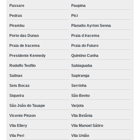
Passare
Paupina
quanto custa coroa de flores Barroso
Pedras
Pici
coroa flor Benfica
Pirambu
Planalto Ayrton Senna
coroa de flor Farias Brito
Porto das Dunas
Praia d Iracema
coroa de flores enterro comprar Dom Lustosa
Praia de Iracema
Praia do Futuro
quanto custa coroa de flores grande Vicente Pinzon
Presidente Kennedy
Quintino Cunha
preço de coroa de flores grande Dom Lustosa
Rodolfo Teofilo
Sabiaguaba
coroa de flores de luxo Siqueira
Salinas
Sapiranga
quanto custa coroa de flores rosas Paupina
Seis Bocas
Serrinha
coroa de flor para velório Couto Fernandes
Siqueira
São Bento
coroa de flor velório Boa Vista
São João do Tauape
Varjota
Vicente Pinzon
Vila Betânia
preço de coroa de flores rosas Aldeota
Vila Ellery
Vila Manoel Sátiro
coroa de flores para funeral comprar José Bonifácio
Vila Peri
Vila União
coroa de flor de luxo Praia de Iracema