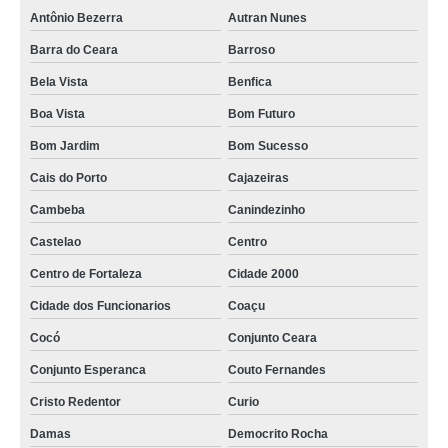
coroa flor Fortaleza
Antônio Bezerra
Autran Nunes
coroa de flores Parque Iracema
Barra do Ceara
Barroso
Bela Vista
Benfica
coroa de flores comprar Cajazeiras
Boa Vista
Bom Futuro
coroa de flores para velório comprar Cidade 2000
Bom Jardim
Bom Sucesso
coroa flores Fortaleza
Cais do Porto
Cajazeiras
coroa de flor com frase Cidade dos Funcionarios
Cambeba
Canindezinho
coroa de flores rosas Olavo Oliveira
Castelao
Centro
coroa de flor rosas Cristo Redentor
Centro de Fortaleza
Cidade 2000
quanto custa coroa de flores grande Cascavel
Cidade dos Funcionarios
Coaçu
coroa de flor com frase Bom Sucesso
Cocó
Conjunto Ceara
preço de coroa flores Vila Velha
Conjunto Esperanca
Couto Fernandes
coroa de flores para enterro comprar Itaperi
Cristo Redentor
Curio
coroa de flores básica Cambeba
Damas
Democrito Rocha