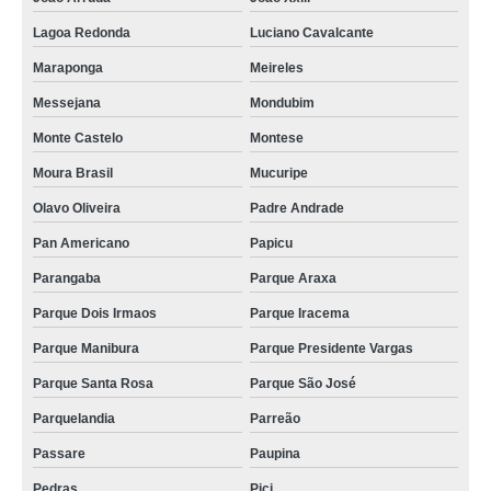
plano de assistência funeral familiar valores Parque São José
Lagoa Redonda
Luciano Cavalcante
empresa de plano funerário individual Lagoa Redonda
Maraponga
Meireles
valor de plano funerário para cremação Paupina
Messejana
Mondubim
planos funerários familiar cotação Joquei Clube
Monte Castelo
Montese
empresa de plano de assistência funerária José de Alencar
Moura Brasil
Mucuripe
empresa de plano funerário individual Maranguape
Olavo Oliveira
Padre Andrade
Pan Americano
Papicu
plano assistência funerária Vila Peri
Parangaba
Parque Araxa
plano funerário individual valores Floresta
Parque Dois Irmaos
Parque Iracema
plano de funerária valores Monte Castelo
Parque Manibura
Parque Presidente Vargas
plano de funerária valores Henrique Jorge
Parque Santa Rosa
Parque São José
empresa de planos de assistência funerária Cajazeiras
Parquelandia
Parreão
plano de assistência funeral familiar Guararapes
Passare
Paupina
empresa de plano funeral para cremação Henrique Jorge
Pedras
Pici