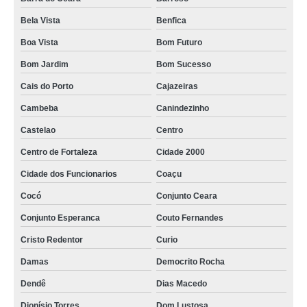
Bela Vista
Benfica
valor de plano de funerária Ancuri
Boa Vista
Bom Futuro
valor de plano assistência funerária Henrique Jorge
Bom Jardim
Bom Sucesso
plano funerário para idosos cotação Alagadico/sao Gerardo
Cais do Porto
Cajazeiras
plano assistência funerária Conjunto Esperanca
Cambeba
Canindezinho
empresa de planos funerários familiar Dendê
Castelao
Centro
planos de assistência funerária cotação Fortaleza
Centro de Fortaleza
Cidade 2000
empresa de plano de assistência funeral familiar Dendê
Cidade dos Funcionarios
Coaçu
empresa de planos de assistência funerária Mucuripe
Cocó
Conjunto Ceara
plano funeral para cremação valores Bom Futuro
Conjunto Esperanca
Couto Fernandes
plano funerário para cremação Sabiaguaba
Cristo Redentor
Curio
planos de assistência funerária cotação Couto Fernandes
Damas
Democrito Rocha
valor de plano funeral para cremação Pici
Dendê
Dias Macedo
plano assistência funerária valores Sabiaguaba
Dionísio Torres
Dom Lustosa