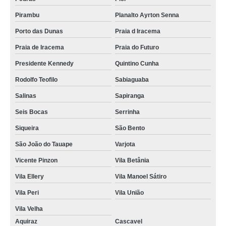
empresa de plano assistência funerária Caucaia
Pirambu
Planalto Ayrton Senna
valor de planos de assistência funerária Dendê
Porto das Dunas
Praia d Iracema
planos funerários familiar cotação Itaoca
Praia de Iracema
Praia do Futuro
plano de assistência funerária valores Aeroporto
Presidente Kennedy
Quintino Cunha
empresa de plano de funerária Chorozinho
Rodolfo Teofilo
Sabiaguaba
valor de plano funeral para cremação Edson Queiroz
Salinas
Sapiranga
planos de assistência funerária Benfica
Seis Bocas
Serrinha
plano de funerária cotação Meireles
Siqueira
São Bento
valor de plano de funerária Trairi
São João do Tauape
Varjota
Vicente Pinzon
Vila Betânia
planos de assistência funerária valores Parque Manibura
Vila Ellery
Vila Manoel Sátiro
plano de assistência funeral familiar Barroso
Vila Peri
Vila União
plano de funerária Praia de Iracema
Vila Velha
valor de plano funerário para cremação Jardim Iracema
Aquiraz
Cascavel