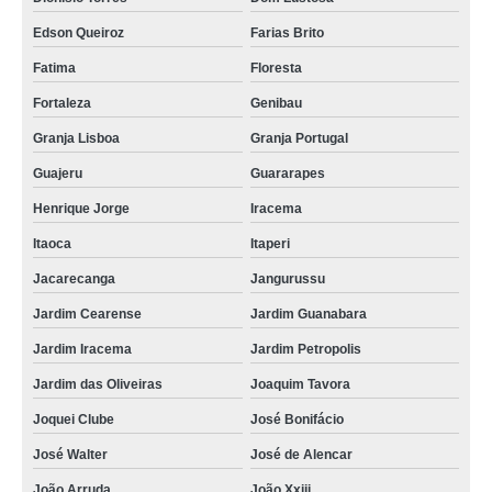
empresa de plano funeral para cremação Papicu
Edson Queiroz
Farias Brito
plano funerário para cremação cotação Ancuri
Fatima
Floresta
empresa de plano de funerária Lagoa Redonda
Fortaleza
Genibau
Granja Lisboa
Granja Portugal
plano funerário individual Jardim Petropolis
Guajeru
Guararapes
plano funerário para cremação valores José de Alencar
Henrique Jorge
Iracema
empresa de plano funerário para cremação Trairi
Itaoca
Itaperi
plano assistência funerária valores Lagoa Redonda
Jacarecanga
Jangurussu
valor de plano de assistência funerária Bom Sucesso
Jardim Cearense
Jardim Guanabara
valor de plano assistência funerária Genibau
Jardim Iracema
Jardim Petropolis
valor de plano funerário individual Ancuri
Jardim das Oliveiras
Joaquim Tavora
valor de planos funerários familiar Itaitinga
Joquei Clube
José Bonifácio
empresa de plano assistência funerária Ancuri
José Walter
José de Alencar
empresa de plano funerário para idosos Meireles
João Arruda
João Xxiii