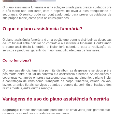
O plano assistência funerária é uma solução criada para prestar cuidados pré
e pós-morte aos familiares, com o objetivo de levar a eles tranquilidade e
segurança. O serviço pode ser contratado tanto para prever os cuidados de
sua própria morte, como para os entes queridos.
O que é plano assistência funerária?
O plano assistência funerária é uma opção que permite distribuir as despesas
de um funeral entre o titular do contrato e a assistência funerária. Contratando
o plano assistência funerária, o titular terá cobertura para a realização de
serviços e produtos, garantindo maior tranquilidade para os familiares.
Como funciona?
O plano assistência funerária permite distribuir as despesas e serviços pré e
pós-morte entre o titular do contrato e a assistência funerária. As condições e
coberturas variam de empresa para empresa, mas, geralmente, o plano inclui
a contratação de itens como: transporte de corpo, funerária, velório, caixão,
jazigo, arranjos florais, serviços de antes e depois da cerimônia, traslado dos
restos mortais, entre outros serviços.
Vantagens do uso do plano assistência funerária
Segurança:
fornece tranquilidade para todos os envolvidos, pois garante que
os serviços e produtos contratados sejam pagos.