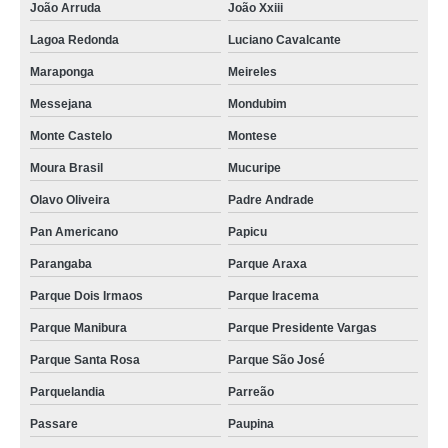
João Arruda
João Xxiii
cremação humana Planalto Ayrton Senna
Lagoa Redonda
Luciano Cavalcante
cremação de corpos Pindoretama
Maraponga
Meireles
serviço de cremação de ossos com velório Pirambu
Messejana
Mondubim
serviço de cremação com velório Guajeru
Monte Castelo
Montese
cremação corpo Fortaleza
Moura Brasil
Mucuripe
qual o preço de cremação com velório Mucuripe
Olavo Oliveira
Padre Andrade
Pan Americano
Papicu
cremação de ossos com velórios Alto da Balanca
Parangaba
Parque Araxa
serviço de cremação de pessoas Praia do Futuro
Parque Dois Irmaos
Parque Iracema
cremação de corpo humano Maraponga
Parque Manibura
Parque Presidente Vargas
cremação do corpo humano Damas
Parque Santa Rosa
Parque São José
cremação com velórios Boa Vista
Parquelandia
Parreão
cremação humana orçamento Planalto Ayrton Senna
Passare
Paupina
serviço de cremação corpo Cambeba