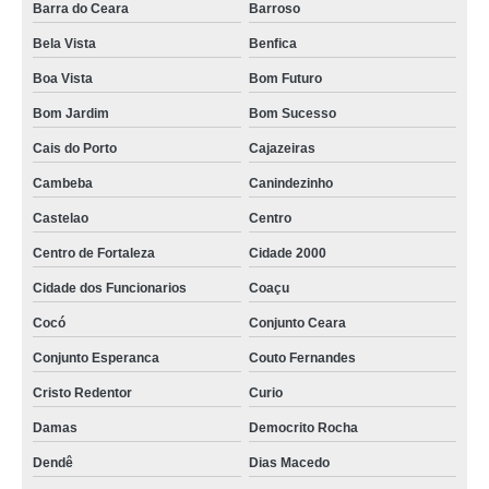
qual o preço de cremação ossos João Arruda
Barra do Ceara
Barroso
Bela Vista
Benfica
qual o preço de cremação humana João Xxiii
Boa Vista
Bom Futuro
cremação do corpo humano orçamento Aldeota
Bom Jardim
Bom Sucesso
qual o preço de cremação de ossada Joaquim Tavora
Cais do Porto
Cajazeiras
cremação dos corpos humanos Pirambu
Cambeba
Canindezinho
cremação com velório orçamento Alagadico Novo
Castelao
Centro
qual o preço de cremação do corpo humano Padre Andrade
Centro de Fortaleza
Cidade 2000
qual o preço de cremação de corpo Joaquim Tavora
Cidade dos Funcionarios
Coaçu
qual o preço de cremação de ossos com velório Sapiranga
Cocó
Conjunto Ceara
cremação com velórios Pan Americano
Conjunto Esperanca
Couto Fernandes
qual o preço de cremação ossos Vila União
Cristo Redentor
Curio
cremação de corpo humano orçamento Seis Bocas
Damas
Democrito Rocha
qual o preço de cremação de pessoas Dom Lustosa
Dendê
Dias Macedo