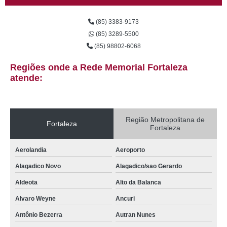
serviço de cremação ossos José de Alencar
(85) 3383-9173
cremação de ossos com velório Salinas
(85) 3289-5500
cremação e velórios São Gonçalo do Amarante
(85) 98802-6068
cremação de ossada orçamento Coaçu
Regiões onde a Rede Memorial Fortaleza
cremação de ossos Sapiranga
atende:
qual o preço de cremação de ossos Paupina
cremação de corpos humanos Pedras
Região Metropolitana de
Fortaleza
Fortaleza
cremação ossos Trairi
cremações humanas João Xxiii
Aerolandia
Aeroporto
cremação corpos Sabiaguaba
Alagadico Novo
Alagadico/sao Gerardo
cremação de pessoa Iracema
Aldeota
Alto da Balanca
qual o preço de cremação corpo Vila Betânia
Alvaro Weyne
Ancuri
serviço de cremação corpo Alagadico Novo
Antônio Bezerra
Autran Nunes