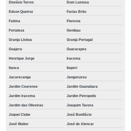
cremação do corpo humano Dionísio Torres
Dionísio Torres
Dom Lustosa
serviço de cremação de corpo humano Joquei Clube
Edson Queiroz
Farias Brito
cremação corpo orçamento Cambeba
Fatima
Floresta
cremação de ossos Jardim Cearense
Fortaleza
Genibau
Granja Lisboa
Granja Portugal
cremação de corpos Alagadico Novo
Guajeru
Guararapes
qual o preço de cremação de ossada Cais do Porto
Henrique Jorge
Iracema
cremação de corpo orçamento Maranguape
Itaoca
Itaperi
cremação com velório orçamento Genibau
Jacarecanga
Jangurussu
serviço de cremação de ossos com velório Passare
Jardim Cearense
Jardim Guanabara
cremação de pessoas Dom Lustosa
Jardim Iracema
Jardim Petropolis
qual o preço de cremação de ossos Maraponga
Jardim das Oliveiras
Joaquim Tavora
cremação corpos São Bento
Joquei Clube
José Bonifácio
cremação com velório Aquiraz
José Walter
José de Alencar
cremação ossos São Bento