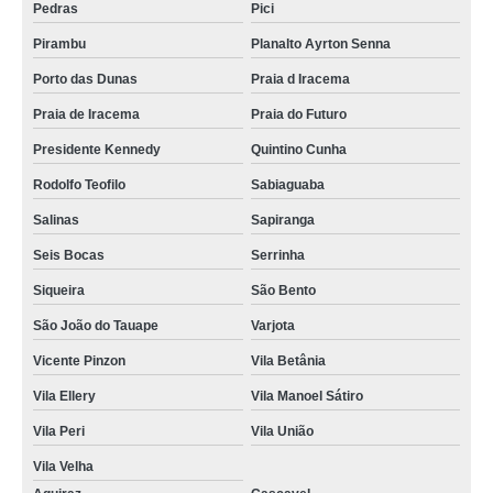
Pedras
Pici
cremação humana Henrique Jorge
Pirambu
Planalto Ayrton Senna
qual o preço de cremação e velório Jardim das Oliveiras
Porto das Dunas
Praia d Iracema
cremação de ossos orçamento Dias Macedo
Praia de Iracema
Praia do Futuro
cremação de corpo humano orçamento José de Alencar
Presidente Kennedy
Quintino Cunha
cremação de ossos orçamento Alagadico Novo
Rodolfo Teofilo
Sabiaguaba
cremação de ossos com velórios Jardim Guanabara
Salinas
Sapiranga
serviço de cremação humana Cocó
Seis Bocas
Serrinha
cremação ossos orçamento Cais do Porto
Siqueira
São Bento
cremação de corpo João Arruda
São João do Tauape
Varjota
Vicente Pinzon
Vila Betânia
serviço de cremação de ossos Bela Vista
Vila Ellery
Vila Manoel Sátiro
qual o preço de cremação e velório José Walter
Vila Peri
Vila União
cremação de corpo Jardim Guanabara
Vila Velha
cremação de pessoa Floresta