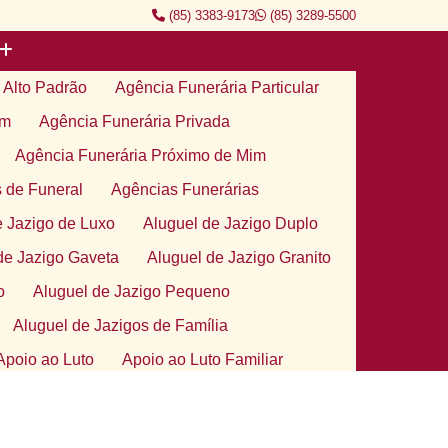
(85) 3383-9173
(85) 3289-5500
 Alto Padrão
Agência Funerária Particular
im
Agência Funerária Privada
Agência Funerária Próximo de Mim
 de Funeral
Agências Funerárias
e Jazigo de Luxo
Aluguel de Jazigo Duplo
de Jazigo Gaveta
Aluguel de Jazigo Granito
o
Aluguel de Jazigo Pequeno
Aluguel de Jazigos de Família
Apoio ao Luto
Apoio ao Luto Familiar
gico no Luto
Atendimento Apoio de Luto
to
Grupo de Apoio ao Luto