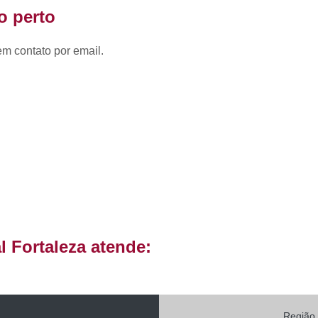
Caixão para Recém Nascido
Caixão S
o perto
Cemitério de Alto Padrão Perto 
4
em contato por email.
Cemitério Particular Mais Pró
Cemitério Privado Mais Próximo
Cemi
Cemitérios para Sepultamento
Cemitério Alto Padrão Particular
Cemitério de Alto Padrão Particular
Cemitério Particular Alto Padrão
Cemitério Privado Alto Padrã
Cemitério de Luxo com Crematório
 Fortaleza atende:
Cemitério de Luxo em Crematório
Cemitério de Luxo Particular
Cemitério de 
Cemitério de Luxo Próximo a Mim
Região 