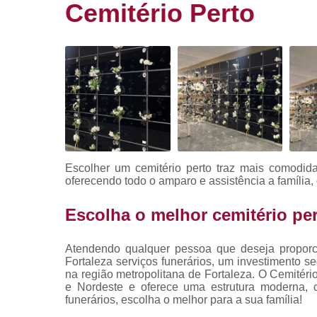
Cemitério Perto
Cemitério d
luxo
Cemitério
privado
Cemitérios
Coroa de flo
Coroa de
flores
Escolher um cemitério perto traz mais comodid
Coroa de
oferecendo todo o amparo e assistência a família
flores com
frase
Escolha o melhor cemitério pe
Cremação
Crematório
Atendendo qualquer pessoa que deseja propor
particular
Fortaleza serviços funerários, um investimento s
na região metropolitana de Fortaleza. O Cemitério
Empresa de
e Nordeste e oferece uma estrutura moderna, c
caixão
funerários, escolha o melhor para a sua família!