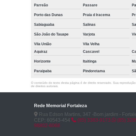
Urna para
Parreão
Passare
Pa
cinzas
Porto das Dunas
Praia d Iracema
Pr
Velório
Sabiaguaba
Salinas
Sa
Venda de
caixão
São João do Tauape
Varjota
Vi
Venda de
Vila União
Vila Velha
coroa de
Aquiraz
Cascavel
Ca
flores
Horizonte
Itaitinga
M
Venda de
jazigos
Paraipaba
Pindoretama
Sã
Vendas de
O conteúdo do texto desta página é de direito reservado. Sua reprodução, 
caixões
de direitos autorais
.
Rede Memorial Fortaleza
Rua Edson Martins, 347 -Bom jardim - Fortal
CEP: 60543-454
(85) 3383-9173
(85) 32
98802-6068