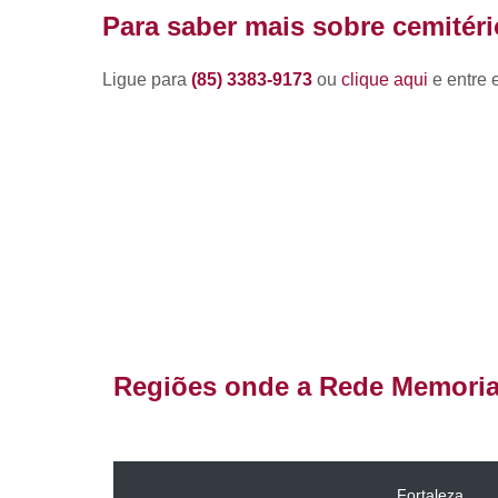
Flor de
Para saber mais sobre cemitéri
velório
Funerárias 2
Ligue para
(85) 3383-9173
ou
clique aqui
e entre 
horas
Gavetas em
cemitério
Jazigo
Jazigo em
granito
Jazigos
Locação de
jazigos
Lote em
Regiões onde a Rede Memorial
cemitério
Plano
funerário
familiar
Fortaleza