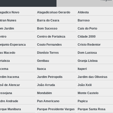
Cemitérios de Luxo
Cemi
Cemitério Privado com Sala de Velór
agadico Novo
Alagadico/sao Gerardo
Aldeota
Cemitério Privado Parque
Cemitério Privad
tran Nunes
Barra do Ceara
Barroso
Cemitério Privado Próximo a Mim
m Jardim
Bom Sucesso
Cais do Porto
Cemitério Serviço de Enterro
Cemitérios
ntro
Centro de Fortaleza
Cidade 2000
Cemitério Cremação
Cemitério
njunto Esperanca
Couto Fernandes
Cristo Redentor
Cemitério para Sepultamento
Ce
as Macedo
Dionísio Torres
Dom Lustosa
o
Cemitério Plano Funerário
Cemitério Priv
rtaleza
Genibau
Granja Lisboa
Coroa de Flores
Coroa de Flores
acema
Itaoca
Itaperi
rdim Iracema
Jardim Petropolis
Jardim das Oliveiras
Coroa de Flores de Luxo
Coroa de Flor
sé de Alencar
João Arruda
João Xxiii
Coroa de Flores Grande
Coroa de Flores
ssejana
Mondubim
Monte Castelo
Coroa de Flores para Velório
Coroa de Flo
dre Andrade
Pan Americano
Papicu
Coroa de Finados
Coroa de Flore
rque Manibura
Parque Presidente Vargas
Parque Santa Rosa
Coroa de Flores Velório
Coroa de Ve