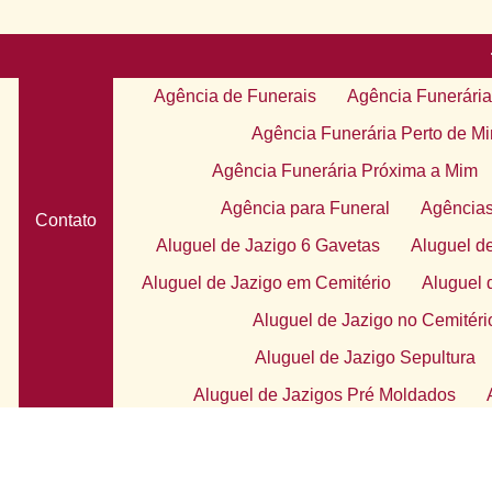
Agência de Funerais
Agência Funerária
Agência Funerária Perto de M
Agência Funerária Próxima a Mim
Agência para Funeral
Agências
Contato
Aluguel de Jazigo 6 Gavetas
Aluguel d
Aluguel de Jazigo em Cemitério
Aluguel 
Aluguel de Jazigo no Cemitéri
Aluguel de Jazigo Sepultura
Aluguel de Jazigos Pré Moldados
Apoio ao Luto Individual
Apoio Psicoló
e
Atendimento de Apoio de Lu