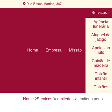
Rua Edson Martins, 347
Serviços
Agência
funerária
Aluguel de
jazigo
Apoios ao
Home
Empresa
Missão
luto
Caixão de
madeira
Caixão
infantil
Caixões
Cemitério
Home
Serviços
cemitérios
cemitério perto
Cemitério d
alto padrão