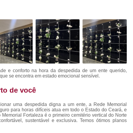
Grupo de Apoio ao Luto em Ceará
e
Grupo de Apoio ao Luto Online
Grupo 
Caixões de Madeira
Caixão de Madeir
Caixão de Madeira Moderno
Caixão de Madeira Personalizado
r
Caixão de Madeira Preto
Caix
Caixão Infantil com Acabamento Envelhecid
ade e conforto na hora da despedida de um ente querido,
Caixão Infantil com Adornos
Ca
, que se encontra em estado emocional sensível.
Caixão Infantil com Detalhes Entalh
rto de você
Caixão Infantil para Pré-adolescen
cionar uma despedida digna a um ente, a Rede Memorial
Caixão Infantil Simples
Caixão Model
eguro para horas difíceis atua em todo o Estado do Ceará, e
 Memorial Fortaleza é o primeiro cemitério vertical do Norte
Caixão de Madeira
Caixão Ecológico
onfortável, sustentável e exclusiva. Temos ótimos planos
Caixão Funerário
Caixão Infantil
Ca