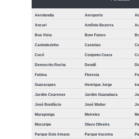
Planos de
funerária
Aerolandia
Aeroporto
Al
Planos
funerais
Ancuri
Antônio Bezerra
Au
Planos
Boa Vista
Bom Futuro
Bo
funerários
Canindezinho
Castelao
Ce
Salas para
Cocó
Conjunto Ceara
Co
velório
Democrito Rocha
Dendê
Di
Sepultament
Fatima
Floresta
Fo
Serviço de
enterro
Guararapes
Henrique Jorge
Ir
Serviços
Jardim Cearense
Jardim Guanabara
Ja
funerários
José Bonifácio
José Walter
Jo
Traslado de
corpos
Maraponga
Meireles
Me
Mucuripe
Olavo Oliveira
Pa
Urna
funerária
Parque Dois Irmaos
Parque Iracema
Pa