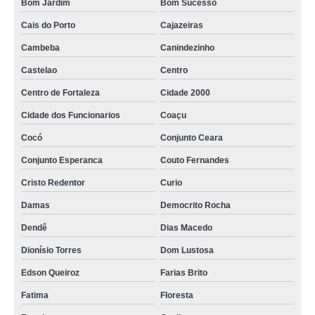
Bom Jardim
Bom Sucesso
jazigos 5 gavetas preço Boa Vista
Cais do Porto
Cajazeiras
jazigo 4 gavetas preço Luciano Cavalcante
Cambeba
Canindezinho
valor de jazigos da família Chorozinho
Castelao
Centro
jazigo família valor Parquelandia
Centro de Fortaleza
Cidade 2000
preço de jazigos em mármore Papicu
Cidade dos Funcionarios
Coaçu
jazigo 5 gavetas valor Aeroporto
Cocó
Conjunto Ceara
jazigos de 3 gavetas valor Guaiúba
Conjunto Esperanca
Couto Fernandes
jazigos 5 gavetas Moura Brasil
Cristo Redentor
Curio
preço de jazigos em mármore Fatima
Damas
Democrito Rocha
jazigos 4 gavetas preço José de Alencar
Dendê
Dias Macedo
jazigo família preço Quintino Cunha
Dionísio Torres
Dom Lustosa
preço de jazigos 5 gavetas Messejana
Edson Queiroz
Farias Brito
jazigo família Mucuripe
Fatima
Floresta