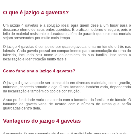
O que é jazigo 4 gavetas?
Um jazigo 4 gavetas é a solução ideal para quem deseja um lugar para o
descanso eterno de seus entes queridos. É prático, moderno e seguro, pois é
feito de material resistente e duradouro, além de garantir que os restos mortais
sejam preservados por muito mais tempo.
O jazigo 4 gavetas é composto por quatro gavetas, uma no túmulo e três nas
laterais. Cada gaveta possui um compartimento para acomodação da urna do
falecido, incluindo seu nome e os detalhes da sua família. Isso torna a
localização e identificação muito fáceis.
Como funciona o jazigo 4 gavetas?
O jazigo 4 gavetas pode ser construído em diversos materiais, como granito,
mármore, concreto armado e aço. O seu tamanho também varia, dependendo
da localização e também do tipo de construção.
A sua profundidade varia de acordo com o tamanho da família e do túmulo. O
tamanho da gaveta varia de acordo com o número de urnas que serão
guardadas dentro dela.
Vantagens do jazigo 4 gavetas
A economia, já que comporta até 4 urnas; A praticidade, uma vez que é mais