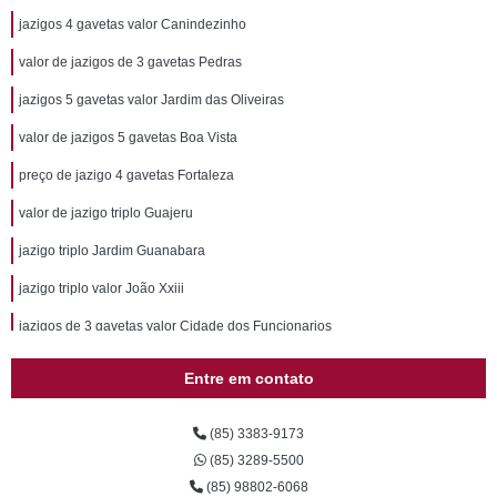
jazigos 4 gavetas valor Canindezinho
valor de jazigos de 3 gavetas Pedras
jazigos 5 gavetas valor Jardim das Oliveiras
valor de jazigos 5 gavetas Boa Vista
preço de jazigo 4 gavetas Fortaleza
valor de jazigo triplo Guajeru
jazigo triplo Jardim Guanabara
jazigo triplo valor João Xxiii
jazigos de 3 gavetas valor Cidade dos Funcionarios
valor de jazigos 4 gavetas Vila Peri
Entre em contato
jazigos de 3 gavetas preço Vila Ellery
(85) 3383-9173
jazigos 4 gavetas valor Maranguape
(85) 3289-5500
valor de jazigos 5 gavetas Cambeba
(85) 98802-6068