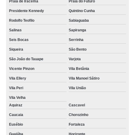
Praia de Iracema
Praia do Futuro
valor de jazigo família Iracema
Presidente Kennedy
Quintino Cunha
jazigos da família preço Praia do Futuro
Rodolfo Teofilo
Sabiaguaba
jazigo família valor Presidente Kennedy
Salinas
Sapiranga
jazigo 5 gavetas preço Vila Velha
Seis Bocas
Serrinha
jazigos perpétuos preço Joquei Clube
Siqueira
São Bento
valor de jazigo 4 gavetas Conjunto Ceara
São João do Tauape
Varjota
Vicente Pinzon
Vila Betânia
jazigo 4 gavetas valor Lagoa Redonda
Vila Ellery
Vila Manoel Sátiro
jazigos em mármore valor Conjunto Ceara
Vila Peri
Vila União
jazigos perpétuos valor Granja Lisboa
Vila Velha
jazigo triplo preço Autran Nunes
Aquiraz
Cascavel
jazigos 4 gavetas Itaperi
Caucaia
Chorozinho
jazigos 5 gavetas Boa Vista
Eusébio
Fortaleza
valor de jazigo 5 gavetas Jardim das Oliveiras
Guaiúba
Horizonte