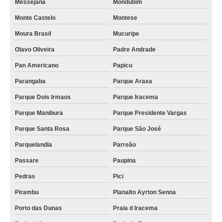
Messejana
Mondubim
preço de jazigo 5 gavetas São Luís do Curu
Monte Castelo
Montese
jazigos em mármore preço João Xxiii
Moura Brasil
Mucuripe
preço de jazigos perpétuos Couto Fernandes
Olavo Oliveira
Padre Andrade
Pan Americano
Papicu
preço de jazigos de 3 gavetas Curio
Parangaba
Parque Araxa
preço de jazigo família Pirambu
Parque Dois Irmaos
Parque Iracema
jazigos perpétuos preço Itaoca
Parque Manibura
Parque Presidente Vargas
jazigo 5 gavetas Guaiúba
Parque Santa Rosa
Parque São José
jazigos da família valor Siqueira
Parquelandia
Parreão
valor de jazigos 4 gavetas Moura Brasil
Passare
Paupina
preço de jazigos 4 gavetas Cascavel
Pedras
Pici
jazigos de 3 gavetas Granja Lisboa
Pirambu
Planalto Ayrton Senna
valor de jazigo 4 gavetas Benfica
Porto das Dunas
Praia d Iracema
jazigos em mármore valor Vila União