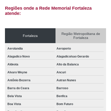
jazigo 4 gavetas preço Fortaleza
Regiões onde a Rede Memorial Fortaleza
jazigo família Pici
atende:
jazigos em mármore preço Jacarecanga
preço de jazigos perpétuos José Walter
Região Metropolitana de
Fortaleza
Fortaleza
valor de jazigo triplo Curio
valor de jazigos de 3 gavetas Granja Lisboa
Aerolandia
Aeroporto
preço de jazigo 4 gavetas Lagoa Redonda
Alagadico Novo
Alagadico/sao Gerardo
jazigo triplo Praia d Iracema
Aldeota
Alto da Balanca
jazigo família preço Parquelandia
Alvaro Weyne
Ancuri
valor de jazigos da família Parreão
Antônio Bezerra
Autran Nunes
jazigos da família preço Chorozinho
Barra do Ceara
Barroso
Bela Vista
Benfica
preço de jazigos 4 gavetas Parque Presidente Vargas
Boa Vista
Bom Futuro
jazigo 5 gavetas preço Dom Lustosa