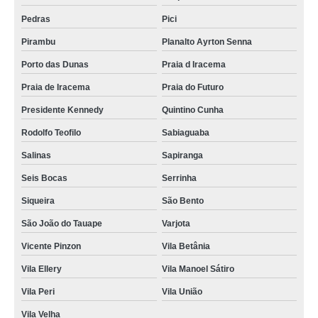
flores para velório Dias Macedo
Pedras
Pici
flor usada em velório Barra do Ceara
Pirambu
Planalto Ayrton Senna
flores para sepultamento preço Parque Presidente Vargas
Porto das Dunas
Praia d Iracema
flores em velório valores Parque Presidente Vargas
Praia de Iracema
Praia do Futuro
flores para sepultamento preço Parque Presidente Vargas
Presidente Kennedy
Quintino Cunha
onde encontrar flor de sepultamento Parque Araxa
Rodolfo Teofilo
Sabiaguaba
flores em velório Cais do Porto
Salinas
Sapiranga
flor de velório e enterro valores Caucaia
Seis Bocas
Serrinha
flor de velório e enterro Monte Castelo
Siqueira
São Bento
flor para velório preço Vila Manoel Sátiro
São João do Tauape
Varjota
Vicente Pinzon
Vila Betânia
flor para velório valores Praia d Iracema
Vila Ellery
Vila Manoel Sátiro
flores para enterro valores Maranguape
Vila Peri
Vila União
onde encontrar flores para sepultamentos Pici
Vila Velha