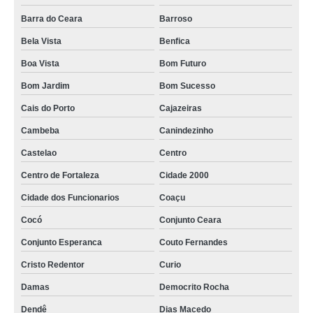
quanto custa flores de velório Pindoretama
Barra do Ceara
Barroso
Bela Vista
Benfica
onde encontrar flores de velório Eusébio
Boa Vista
Bom Futuro
onde encontrar flores para sepultamentos Genibau
Bom Jardim
Bom Sucesso
flor de velório e enterro preço Dom Lustosa
Cais do Porto
Cajazeiras
onde encontrar flor para velório Parreão
Cambeba
Canindezinho
flores para sepultamentos preço Granja Portugal
Castelao
Centro
flores para enterro preço Jardim das Oliveiras
Centro de Fortaleza
Cidade 2000
quanto custa flores para sepultamentos Praia de Iracema
Cidade dos Funcionarios
Coaçu
onde encontrar flores em velório Canindezinho
Cocó
Conjunto Ceara
quanto custa flor usada em velório Ancuri
Conjunto Esperanca
Couto Fernandes
onde encontrar flor usada em velório Varjota
Cristo Redentor
Curio
flor de sepultamento Jacarecanga
Damas
Democrito Rocha
flores de velório preço Cais do Porto
Dendê
Dias Macedo