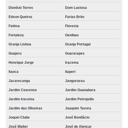
flores para sepultamento Mondubim
Dionísio Torres
Dom Lustosa
flores em velório Siqueira
Edson Queiroz
Farias Brito
onde encontrar flores para enterro Conjunto Ceara
Fatima
Floresta
onde encontrar flores para sepultamento Canindezinho
Fortaleza
Genibau
Granja Lisboa
Granja Portugal
flores de velório Dionísio Torres
Guajeru
Guararapes
flores de velório preço Barra do Ceara
Henrique Jorge
Iracema
onde encontrar flor de velório e enterro Bom Sucesso
Itaoca
Itaperi
flor de sepultamento Passare
Jacarecanga
Jangurussu
quanto custa flores em velório Parque Dois Irmaos
Jardim Cearense
Jardim Guanabara
quanto custa flores para enterro Itaoca
Jardim Iracema
Jardim Petropolis
flor usada em velório preço Mucuripe
Jardim das Oliveiras
Joaquim Tavora
onde encontrar flor de sepultamento Genibau
Joquei Clube
José Bonifácio
flor para velório Henrique Jorge
José Walter
José de Alencar