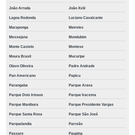
onde encontrar flor de velório e enterro Barra do Ceara
João Arruda
João Xxiii
flores para sepultamento valores Ancuri
Lagoa Redonda
Luciano Cavalcante
onde encontrar flores em velório Mucuripe
Maraponga
Meireles
quanto custa flores para velório Fortaleza
Messejana
Mondubim
quanto custa flores para sepultamento Aeroporto
Monte Castelo
Montese
flores em velório preço Centro de Fortaleza
Moura Brasil
Mucuripe
onde encontrar flores para velório Centro
Olavo Oliveira
Padre Andrade
Pan Americano
Papicu
flores para velório Quintino Cunha
Parangaba
Parque Araxa
flores para sepultamentos Paracuru
Parque Dois Irmaos
Parque Iracema
flor para velório Farias Brito
Parque Manibura
Parque Presidente Vargas
quanto custa flor de velório e enterro São João do Tauape
Parque Santa Rosa
Parque São José
flores de velório valores Vila Ellery
Parquelandia
Parreão
onde encontrar flores para velório Seis Bocas
Passare
Paupina