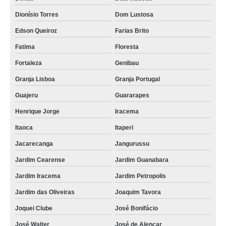
caixão funerário Pindoretama
Dionísio Torres
Dom Lustosa
venda de caixão para defunto Henrique Jorge
Edson Queiroz
Farias Brito
caixões para recém nascido Sabiaguaba
Fatima
Floresta
comprar caixão para defunto Porto das Dunas
Fortaleza
Genibau
Granja Lisboa
Granja Portugal
caixões para enterro Maranguape
Guajeru
Guararapes
comprar caixão funerário Quintino Cunha
Henrique Jorge
Iracema
venda de caixão de madeira Granja Portugal
Itaoca
Itaperi
comprar caixão de luxo Barroso
Jacarecanga
Jangurussu
comprar caixão infantil Parreão
Jardim Cearense
Jardim Guanabara
caixões para cremação Parque Iracema
Jardim Iracema
Jardim Petropolis
caixões de madeira Sabiaguaba
Jardim das Oliveiras
Joaquim Tavora
comprar caixão para recém nascido Lagoa Redonda
Joquei Clube
José Bonifácio
caixão para cremação valor Planalto Ayrton Senna
José Walter
José de Alencar