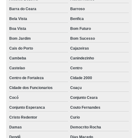
venda de caixão para enterro Farias Brito
Barra do Ceara
Barroso
Bela Vista
Benfica
caixões simples Jardim Cearense
Boa Vista
Bom Futuro
caixão para recém nascido valor Dendê
Bom Jardim
Bom Sucesso
comprar caixão de madeira Trairi
Cais do Porto
Cajazeiras
caixão para enterro Genibau
Cambeba
Canindezinho
caixão infantil Dom Lustosa
Castelao
Centro
comprar caixão para recém nascido Parque Araxa
Centro de Fortaleza
Cidade 2000
caixão para enterro valor Mondubim
Cidade dos Funcionarios
Coaçu
caixões grandes Centro de Fortaleza
Cocó
Conjunto Ceara
caixão para cremação Eusébio
Conjunto Esperanca
Couto Fernandes
caixão grande valor Maracanaú
Cristo Redentor
Curio
caixão grande valor Praia de Iracema
Damas
Democrito Rocha
venda de caixão funerário Jardim Iracema
Dendê
Dias Macedo