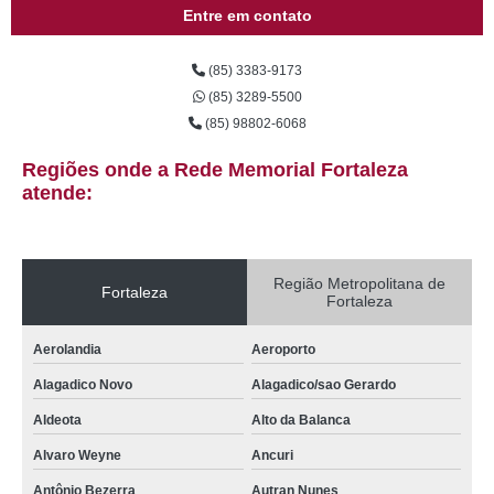
comprar caixão ecológico Sabiaguaba
Entre em contato
caixão para enterro Planalto Ayrton Senna
(85) 3383-9173
comprar caixão simples Couto Fernandes
(85) 3289-5500
caixões infantis Guararapes
(85) 98802-6068
caixões de luxo Couto Fernandes
Regiões onde a Rede Memorial Fortaleza
caixões infantis Pici
atende:
caixão para enterro valor Joaquim Tavora
caixões para defunto Pacatuba
Região Metropolitana de
Fortaleza
Fortaleza
caixão para recém nascido Vila Peri
caixões com visor Sabiaguaba
Aerolandia
Aeroporto
venda de caixão para cremação Itaitinga
Alagadico Novo
Alagadico/sao Gerardo
venda de caixão para recém nascido Fatima
Aldeota
Alto da Balanca
caixão ecológico Pedras
Alvaro Weyne
Ancuri
comprar caixão grande Olavo Oliveira
Antônio Bezerra
Autran Nunes