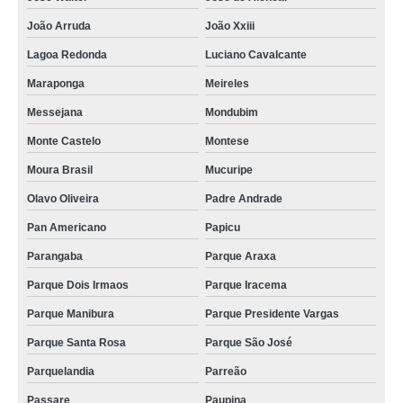
caixão de luxo valor Parangaba
João Arruda
João Xxiii
comprar caixão para defunto Couto Fernandes
Lagoa Redonda
Luciano Cavalcante
comprar caixão simples Jangurussu
Maraponga
Meireles
comprar caixão de madeira Serrinha
Messejana
Mondubim
venda de caixão infantil Parquelandia
Monte Castelo
Montese
venda de caixão para recém nascido Parque Iracema
Moura Brasil
Mucuripe
caixão valor Genibau
Olavo Oliveira
Padre Andrade
Pan Americano
Papicu
caixão de luxo Iracema
Parangaba
Parque Araxa
caixões para defunto Mucuripe
Parque Dois Irmaos
Parque Iracema
caixões com vidro Montese
Parque Manibura
Parque Presidente Vargas
venda de caixão Centro de Fortaleza
Parque Santa Rosa
Parque São José
caixão infantil valor Mucuripe
Parquelandia
Parreão
caixão funerário Alagadico/sao Gerardo
Passare
Paupina