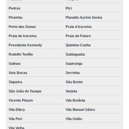
caixão para defunto Paupina
Pedras
Pici
caixões para enterro Cidade 2000
Pirambu
Planalto Ayrton Senna
venda de caixão para defunto Parreão
Porto das Dunas
Praia d Iracema
caixão de luxo Monte Castelo
Praia de Iracema
Praia do Futuro
caixão simples valor Parangaba
Presidente Kennedy
Quintino Cunha
venda de caixão para enterro Fortaleza
Rodolfo Teofilo
Sabiaguaba
caixão para cremação valor São João do Tauape
Salinas
Sapiranga
caixões simples Praia do Futuro
Seis Bocas
Serrinha
venda de caixão infantil Autran Nunes
Siqueira
São Bento
caixão de luxo valor Jangurussu
São João do Tauape
Varjota
Vicente Pinzon
Vila Betânia
caixão simples Henrique Jorge
Vila Ellery
Vila Manoel Sátiro
caixão simples valor Curio
Vila Peri
Vila União
caixões de luxo Guararapes
Vila Velha